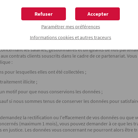
ez demander à recevoir dans un format lisible par une machine les
ité) si le traitement de ces données est nécessaire à l'exécution du
Refuser
Accepter
 données à un autre responsable de traitement.
Paramétrer mes préférences
s opposer à ce que nous traitions les données vous concernant sauf
our d'éventuelles actions en justice et s'il existe des motifs impér
Informations
cookies
et autres traceurs
concernant les salariés, gestionnaires et dirigeants de nos partena
 aux contrats clients souscrits dans le cadre de ce partenariat. V
lique :
s pour lesquelles elles ont été collectées ;
aitement illicite ;
cun motif pour que nous conservions les données ;
uf si nous sommes tenus de conserver les données pour satisfaire
s demandez la rectification ou l'effacement de vos données ou que v
oncernés (maximum 1 mois), vous pouvez demander à ce que les trait
en justice. Les données vous concernant ne pourront alors être tr