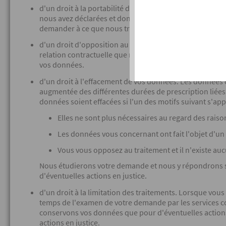
d'un droit à la portabilité de vos données. Vous pouv
nous avez déclarées et données générées par votre activ
demander à ce que nous transmettions directement les
d'un droit d'opposition au traitement. Vous pouvez vou
relation contractuelle que nous entretenons avec vous, p
vos données.
d'un droit à l'effacement de vos données. Les données 
augmentée des différentes durées de prescription liées
données soient effacées si l'un des motifs suivant s'app
Elles ne sont plus nécessaires au regard des raison
Les données vous concernant ont fait l'objet d'un tr
Vous vous opposez au traitement et il n'existe au
Nous étudierons votre demande et nous y répondrons sa
d'éventuelles actions en justice.
d'un droit à la limitation des traitements. Lorsque vou
temps de l'examen de votre demande par les services c
conservons vos données que pour d'éventuelles actions 
actions en justice.