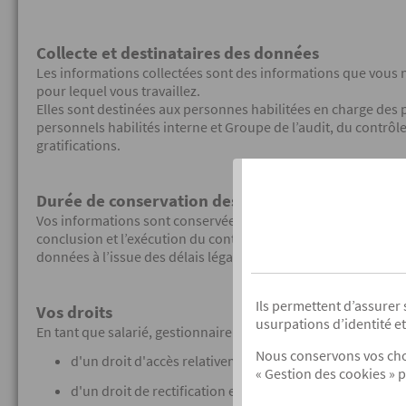
Collecte et destinataires des données
Les informations collectées sont des informations que vous n
pour lequel vous travaillez.
Elles sont destinées aux personnes habilitées en charge des 
personnels habilités interne et Groupe de l’audit, du contrôl
gratifications.
Durée de conservation des données
Vos informations sont conservées pendant toute la durée de rel
conclusion et l’exécution du contrat ou pour satisfaire, le ca
données à l’issue des délais légaux, le partenaire s’engage à
Ils permettent d’assurer
Vos droits
usurpations d’identité e
En tant que salarié, gestionnaire ou dirigeant du partenaire, 
Nous conservons vos choi
d'un droit d'accès relativement à l'ensemble des donnée
« Gestion des cookies » p
d'un droit de rectification en cas de données erronées.