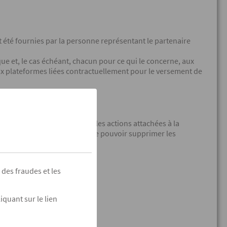
 été fournies par la personne représentant le partenaire
ue et, le cas échéant, chacun pour ce qui le concerne, aux
aux plateformes liées contractuellement pour le versement de
s de prescription de toutes les actions attachées à la
s’imposerait à COFIDIS. Afin de pouvoir supprimer les
des fraudes et les
quant sur le lien