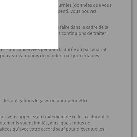
 données que vous nous avez fournies (données que vous
 contrat ou si vous y avez consenti. Vous pouvez
 si nous sommes tenus de le faire dans le cadre de la
ieux et légitimes à ce que nous continuions de traiter
ires sont conservées pendant la durée du partenariat
ous pouvez néanmoins demander à ce que certaines
 des obligations légales ou pour permettre
ous vous opposez au traitement de celles-ci, durant le
ements soient limités, ainsi que si nous ne
aitées qu'avec votre accord sauf pour d'éventuelles