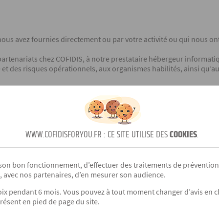
ous avez fournies directement ou par votre activité ou qui nous ont
partenariats chez COFIDIS, à notre prestataire hébergeur informatiq
e et des risques opérationnels, aux organismes habilités, ainsi qu’
ation contractuelle avec le partenaire, jusqu’à extinction des délai
s échéant, à toute obligation liée au traitement de ces données qui 
WWW.COFIDISFORYOU.FR : CE SITE UTILISE DES
COOKIES
.
 informer COFIDIS du départ de tout collaborateur.
 son bon fonctionnement, d’effectuer des traitements de prévention 
t, avec nos partenaires, d’en mesurer son audience.
vous disposez :
x pendant 6 mois. Vous pouvez à tout moment changer d’avis en cli
s vous concernant faisant l'objet d'un traitement par nos services.
résent en pied de page du site.