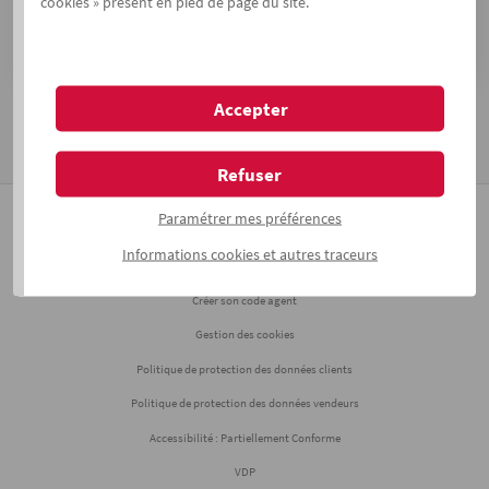
cookies » présent en pied de page du site.
Je me connecte
Accepter
Besoin d'aide ?
Vous pouvez contacter l'assistance opérationnelle au
03 28 09 20 66
Refuser
Paramétrer mes préférences
Devenir partenaire
Informations
cookies
et autres traceurs
Mentions légales
Créer son code agent
Gestion des cookies
Politique de protection des données clients
Politique de protection des données vendeurs
Accessibilité : Partiellement Conforme
VDP