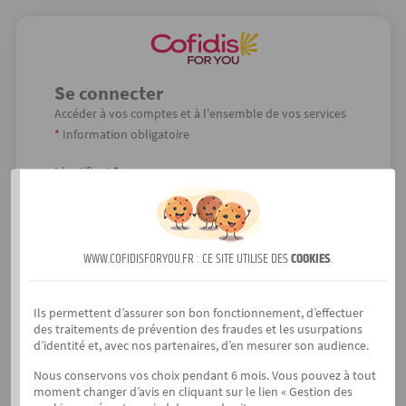
Se connecter
Accéder à vos comptes et à l'ensemble de vos services
*
Information obligatoire
ACCÉDEZ À VOS COMPTES ET À L'ENSEMBLE DE VOS SER
Identifiant
*
Mot de passe
*
WWW.COFIDISFORYOU.FR : CE SITE UTILISE DES
COOKIES
.
Code agent
Ils permettent d’assurer son bon fonctionnement, d’effectuer
des traitements de prévention des fraudes et les usurpations
d’identité et, avec nos partenaires, d’en mesurer son audience.
Mot de passe oublié ?
Nous conservons vos choix pendant 6 mois. Vous pouvez à tout
moment changer d’avis en cliquant sur le lien « Gestion des