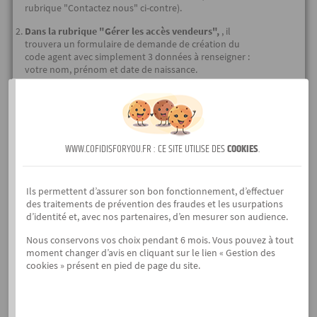
rubrique "Contactez nous" ci-contre).
Dans la rubrique "Gérer les accès vendeurs",
, il
trouvera un formulaire de demande de création du
code agent avec simplement 3 données à renseigner :
votre nom, prénom et date de naissance.
A J+1 ouvré, votre code est activé pour accéder à
www.cofidisforyou.fr
: Un mail vous le confirmera.
Sauf dispositions particulières liées à votre enseigne, il
est toujours sous le format** : 5 premières lettres de
votre nom et les 3 premières de votre prénom. Par
WWW.COFIDISFORYOU.FR : CE SITE UTILISE DES
COOKIES
.
exemple : DURAND PIERRE / DURANPIE. Validez cela
avec vos collègues déjà titulaires d’un code agent !
Ils permettent d’assurer son bon fonctionnement, d’effectuer
des traitements de prévention des fraudes et les usurpations
d’identité et, avec nos partenaires, d’en mesurer son audience.
ÉTAPE 2 : Validez votre dispositif de
formation réglementaire
Nous conservons vos choix pendant 6 mois. Vous pouvez à tout
moment changer d’avis en cliquant sur le lien « Gestion des
obligatoire dès le lendemain (J+1)
cookies » présent en pied de page du site.
Pour cela, Connectez-vous à
www.cofidisforyou.fr
avec
l’identifiant et le mot de passe habituel de votre point
de vente et votre nouveau code agent, puis accédez
DIRECTEMENT à votre espace personnalisé sur