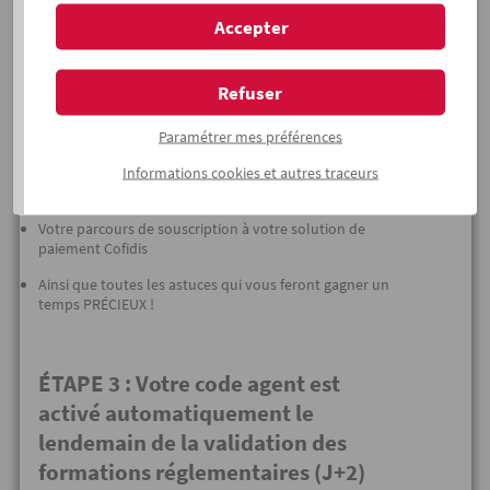
Cofidis ACADEMY
en cliquant sur
"Mes formations"
Accepter
dans la rubrique
"Ma boite à outils"
.
ière
Lors de la
1
connexion
, allez directement réaliser et
valider vos modules réglementaires obligatoires !
Refuser
(IMPORTANT : votre accès à
www.cofidisforyou.fr
est
limité à la formation tant que ces modules ne sont pas
Paramétrer mes préférences
effectués)
Informations
cookies
et autres traceurs
Puis les autres modules disponibles qui vous
permettront de connaître : Votre offre
Votre parcours de souscription à votre solution de
paiement Cofidis
Ainsi que toutes les astuces qui vous feront gagner un
temps PRÉCIEUX !
ÉTAPE 3 : Votre code agent est
activé automatiquement le
lendemain de la validation des
formations réglementaires (J+2)