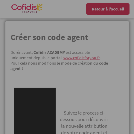
Retour à l'accueil
Créer son code agent
Dorénavant,
Cofidis ACADEMY
est accessible
uniquement depuis le portail
www.cofidisforyou.fr
.
Pour cela nous modifions le mode de création du
code
agent !
Suivez le process ci-
dessous pour découvrir
la nouvelle attribution
de votre code agent et