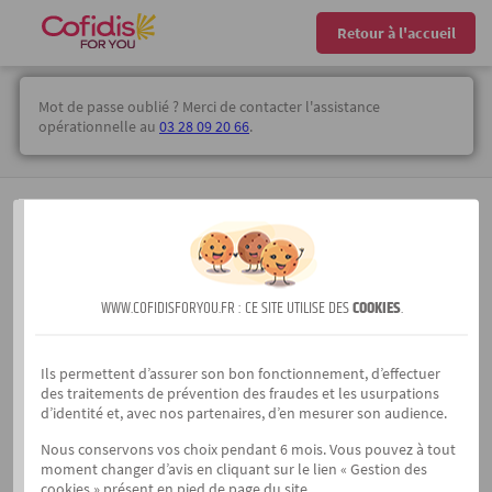
Retour à l'accueil
Mot de passe oublié ? Merci de contacter l'assistance
opérationnelle au
03 28 09 20 66
.
Devenir partenaire
Mentions légales
Créer son code agent
WWW.COFIDISFORYOU.FR : CE SITE UTILISE DES
COOKIES
.
Gestion des cookies
Politique de protection des données clients
Ils permettent d’assurer son bon fonctionnement, d’effectuer
des traitements de prévention des fraudes et les usurpations
Politique de protection des données vendeurs
d’identité et, avec nos partenaires, d’en mesurer son audience.
Accessibilité : Partiellement Conforme
Nous conservons vos choix pendant 6 mois. Vous pouvez à tout
moment changer d’avis en cliquant sur le lien « Gestion des
VDP
cookies » présent en pied de page du site.