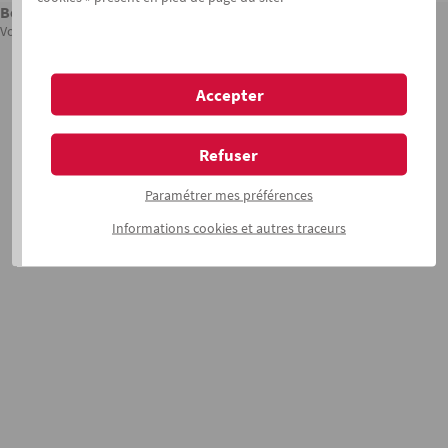
Besoin d'aide ?
Vous pouvez contacter l'assistance opérationnelle au
03 28 09 20 66
Accepter
Refuser
Paramétrer mes préférences
Informations
cookies
et autres traceurs